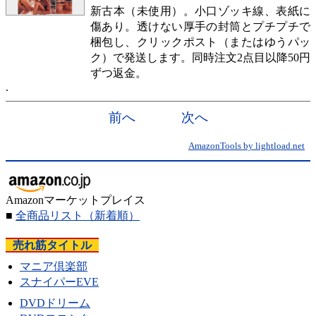
新古本（未使用）。小口ゾッキ線、表紙に
傷あり。透けない厚手の封筒とプチプチで
梱包し、クリックポスト（またはゆうパッ
ク）で発送します。同時注文2点目以降50円
ずつ返金。
前へ
次へ
AmazonTools by lightload.net
Amazonマーケットプレイス
■
全商品リスト
（新着順）
売れ筋タイトル
マニア倶楽部
スナイパーEVE
DVDドリーム