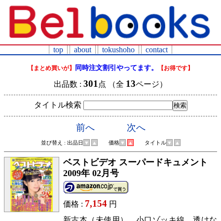
top
about
tokushoho
contact
同時注文割引やってます。
【まとめ買いが】
【お得です】
301
13
出品数 :
点 （全
ページ）
タイトル検索
前へ
次へ
並び替え : 出品日
▼
▲
価格
▼
▲
タイトル
▼
▲
ベストビデオ スーパードキュメント
2009年 02月号
7,154
価格 :
円
新古本（未使用）。小口ゾッキ線。透けな