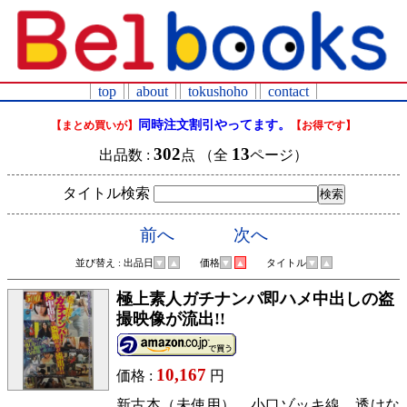
top
about
tokushoho
contact
同時注文割引やってます。
【まとめ買いが】
【お得です】
302
13
出品数 :
点 （全
ページ）
タイトル検索
前へ
次へ
並び替え : 出品日
▼
▲
価格
▼
▲
タイトル
▼
▲
極上素人ガチナンパ即ハメ中出しの盗
撮映像が流出!!
10,167
価格 :
円
新古本（未使用）。小口ゾッキ線。透けな