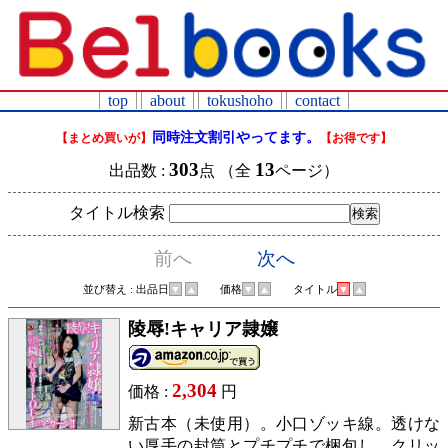
top
about
tokushoho
contact
同時注文割引やってます。
【まとめ買いが】
【お得です】
303
13
出品数 :
点 （全
ページ）
タイトル検索
前へ
次へ
並び替え : 出品日
▼
▲
価格
▼
▲
タイトル
▼
▲
陵辱!キャリア隷嬢
2,304
価格 :
円
新古本（未使用）。小口ゾッキ線。透けな
い厚手の封筒とプチプチで梱包し、クリッ