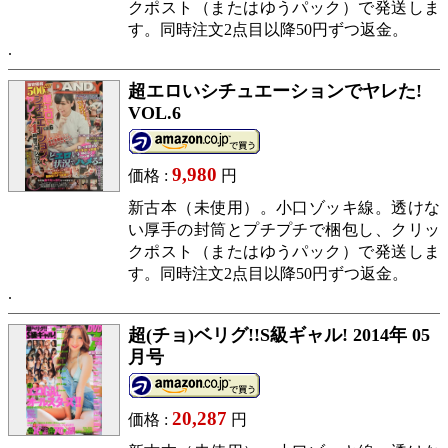
クポスト（またはゆうパック）で発送しま
す。同時注文2点目以降50円ずつ返金。
超エロいシチュエーションでヤレた!
VOL.6
9,980
価格 :
円
新古本（未使用）。小口ゾッキ線。透けな
い厚手の封筒とプチプチで梱包し、クリッ
クポスト（またはゆうパック）で発送しま
す。同時注文2点目以降50円ずつ返金。
超(チョ)ベリグ!!S級ギャル! 2014年 05
月号
20,287
価格 :
円