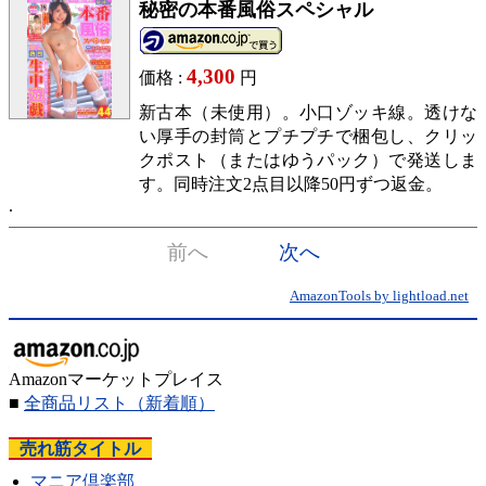
秘密の本番風俗スペシャル
4,300
価格 :
円
新古本（未使用）。小口ゾッキ線。透けな
い厚手の封筒とプチプチで梱包し、クリッ
クポスト（またはゆうパック）で発送しま
す。同時注文2点目以降50円ずつ返金。
前へ
次へ
AmazonTools by lightload.net
Amazonマーケットプレイス
■
全商品リスト
（新着順）
売れ筋タイトル
マニア倶楽部