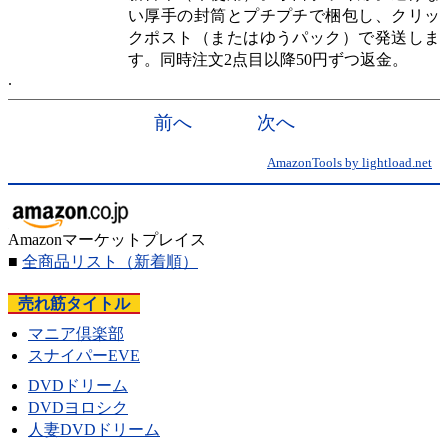
い厚手の封筒とプチプチで梱包し、クリッ
クポスト（またはゆうパック）で発送しま
す。同時注文2点目以降50円ずつ返金。
前へ
次へ
AmazonTools by lightload.net
Amazonマーケットプレイス
■
全商品リスト
（新着順）
売れ筋タイトル
マニア倶楽部
スナイパーEVE
DVDドリーム
DVDヨロシク
人妻DVDドリーム