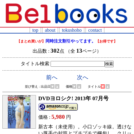
top
about
tokushoho
contact
同時注文割引やってます。
【まとめ買いが】
【お得です】
302
13
出品数 :
点 （全
ページ）
タイトル検索
前へ
次へ
並び替え : 出品日
▼
▲
価格
▼
▲
タイトル
▼
▲
DVDヨロシク! 2013年 07月号
5,980
価格 :
円
新古本（未使用）。小口ゾッキ線。透けな
い厚手の封筒とプチプチで梱包し、クリッ