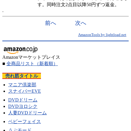
す。同時注文2点目以降50円ずつ返金。
前へ
次へ
AmazonTools by lightload.net
Amazonマーケットプレイス
■
全商品リスト
（新着順）
売れ筋タイトル
マニア倶楽部
スナイパーEVE
DVDドリーム
DVDヨロシク
人妻DVDドリーム
ベビーフェイス
うぶモード