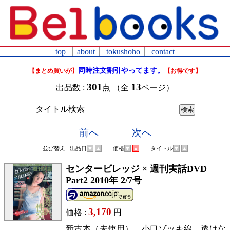
top
about
tokushoho
contact
同時注文割引やってます。
【まとめ買いが】
【お得です】
301
13
出品数 :
点 （全
ページ）
タイトル検索
前へ
次へ
並び替え : 出品日
▼
▲
価格
▼
▲
タイトル
▼
▲
センタービレッジ × 週刊実話DVD
Part2 2010年 2/7号
3,170
価格 :
円
新古本（未使用）。小口ゾッキ線。透けな