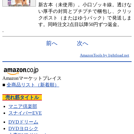
新古本（未使用）。小口ゾッキ線。透けな
い厚手の封筒とプチプチで梱包し、クリッ
クポスト（またはゆうパック）で発送しま
す。同時注文2点目以降50円ずつ返金。
前へ
次へ
AmazonTools by lightload.net
Amazonマーケットプレイス
■
全商品リスト
（新着順）
売れ筋タイトル
マニア倶楽部
スナイパーEVE
DVDドリーム
DVDヨロシク