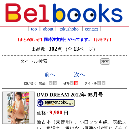
top
about
tokushoho
contact
同時注文割引やってます。
【まとめ買いが】
【お得です】
302
13
出品数 :
点 （全
ページ）
タイトル検索
前へ
次へ
並び替え : 出品日
▼
▲
価格
▼
▲
タイトル
▼
▲
DVD DREAM 2012年 05月号
9,980
価格 :
円
新古本（未使用）。小口ゾッキ線、表紙ス
レ、角潰れ。透けない厚手の封筒とプチプ