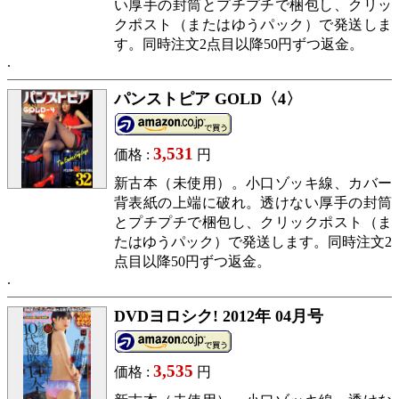
い厚手の封筒とプチプチで梱包し、クリッ
クポスト（またはゆうパック）で発送しま
す。同時注文2点目以降50円ずつ返金。
パンストピア GOLD〈4〉
3,531
価格 :
円
新古本（未使用）。小口ゾッキ線、カバー
背表紙の上端に破れ。透けない厚手の封筒
とプチプチで梱包し、クリックポスト（ま
たはゆうパック）で発送します。同時注文2
点目以降50円ずつ返金。
DVDヨロシク! 2012年 04月号
3,535
価格 :
円