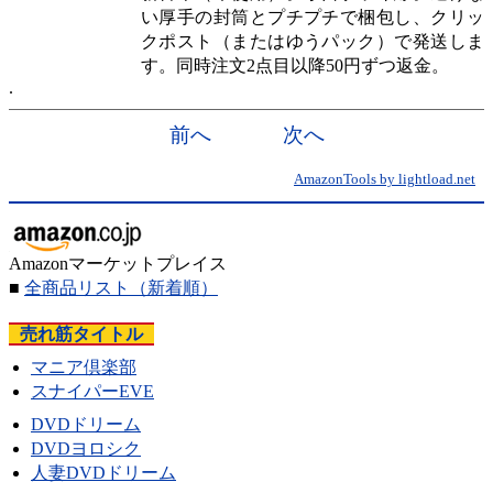
い厚手の封筒とプチプチで梱包し、クリッ
クポスト（またはゆうパック）で発送しま
す。同時注文2点目以降50円ずつ返金。
前へ
次へ
AmazonTools by lightload.net
Amazonマーケットプレイス
■
全商品リスト
（新着順）
売れ筋タイトル
マニア倶楽部
スナイパーEVE
DVDドリーム
DVDヨロシク
人妻DVDドリーム