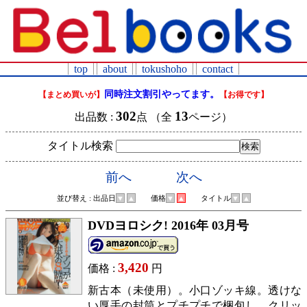
top
about
tokushoho
contact
同時注文割引やってます。
【まとめ買いが】
【お得です】
302
13
出品数 :
点 （全
ページ）
タイトル検索
前へ
次へ
並び替え : 出品日
▼
▲
価格
▼
▲
タイトル
▼
▲
DVDヨロシク! 2016年 03月号
3,420
価格 :
円
新古本（未使用）。小口ゾッキ線。透けな
い厚手の封筒とプチプチで梱包し、クリッ