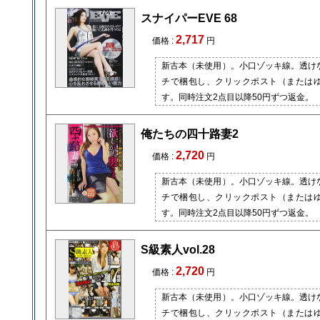
スナイパーEVE 68
2,717
価格 :
円
新古本（未使用）。小口ゾッキ線。透け
チで梱包し、クリックポスト（または
す。同時注文2点目以降50円ずつ返金。
俺たちの四十路妻2
2,720
価格 :
円
新古本（未使用）。小口ゾッキ線。透け
チで梱包し、クリックポスト（または
す。同時注文2点目以降50円ずつ返金。
S級素人vol.28
2,720
価格 :
円
新古本（未使用）。小口ゾッキ線。透け
チで梱包し、クリックポスト（または