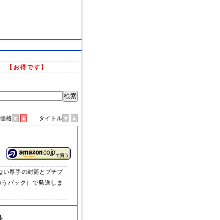
。
【お得です】
格
▼
▲
タイトル
▼
▲
ない厚手の封筒とプチプ
ゆうパック）で発送しま
号