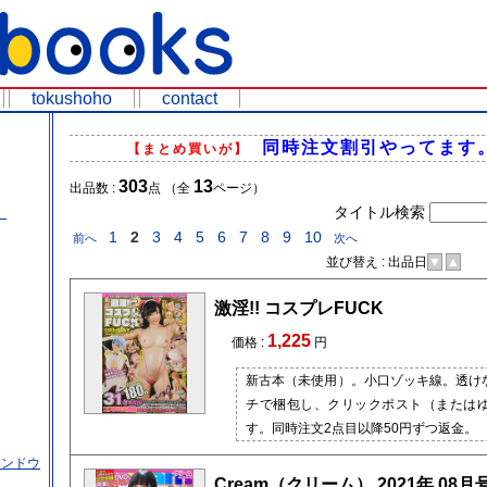
tokushoho
contact
同時注文割引やってます
【まとめ買いが】
303
13
出品数 :
点 （全
ページ）
タイトル検索
）
1
2
3
4
5
6
7
8
9
10
前へ
次へ
並び替え : 出品日
▼
▲
価
激淫!! コスプレFUCK
1,225
価格 :
円
新古本（未使用）。小口ゾッキ線。透け
チで梱包し、クリックポスト（または
す。同時注文2点目以降50円ずつ返金。
インドウ
Cream（クリーム） 2021年 08月