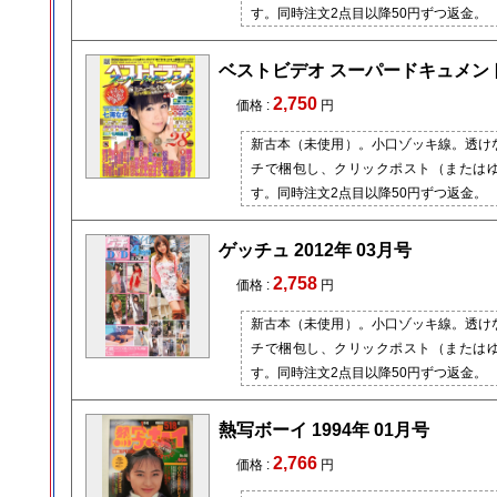
す。同時注文2点目以降50円ずつ返金。
ベストビデオ スーパードキュメント 
2,750
価格 :
円
新古本（未使用）。小口ゾッキ線。透け
チで梱包し、クリックポスト（または
す。同時注文2点目以降50円ずつ返金。
ゲッチュ 2012年 03月号
2,758
価格 :
円
新古本（未使用）。小口ゾッキ線。透け
チで梱包し、クリックポスト（または
す。同時注文2点目以降50円ずつ返金。
熱写ボーイ 1994年 01月号
2,766
価格 :
円