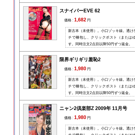
スナイパーEVE 62
1,682
価格 :
円
新古本（未使用）。小口ゾッキ線。透け
チで梱包し、クリックポスト（または
す。同時注文2点目以降50円ずつ返金。
限界ギリギリ羞恥2
1,980
価格 :
円
新古本（未使用）。小口ゾッキ線。透け
チで梱包し、クリックポスト（または
す。同時注文2点目以降50円ずつ返金。
ニャン2倶楽部Z 2009年 11月号
1,980
価格 :
円
新古本（未使用）。小口ゾッキ線。透け