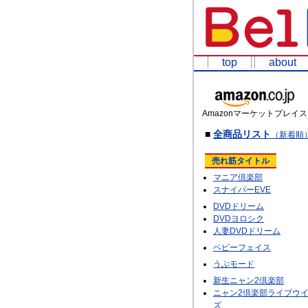
top
about
Amazonマーケットプレイス
■
全商品リスト
（新着順
売れ筋タイトル
マニア倶楽部
スナイパーEVE
DVDドリーム
DVDヨロシク
人妻DVDドリーム
ベビーフェイス
うぶモード
新生ニャン2倶楽部
ニャン2倶楽部ライブウ
ズ