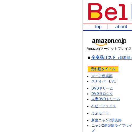
top
about
Amazonマーケットプレイス
■
全商品リスト
（新着順
売れ筋タイトル
マニア倶楽部
スナイパーEVE
DVDドリーム
DVDヨロシク
人妻DVDドリーム
ベビーフェイス
うぶモード
新生ニャン2倶楽部
ニャン2倶楽部ライブウ
ズ