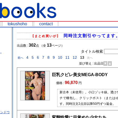
tokushoho
contact
同時注文割引やってます
【まとめ買いが】
302
13
出品数 :
点 （全
ページ）
タイトル検索
）
4
5
6
7
8
9
10
11
12
13
前へ
次へ
並び替え : 出品日
▼
▲
価
巨乳クビレ美女MEGA-BODY
96,870
価格 :
円
新古本（未使用）。小口ゾッキ線。透け
チで梱包し、クリックポスト（または
す。同時注文2点目以降50円ずつ返金。
インドウ
変態性愛に目覚めた少女たち