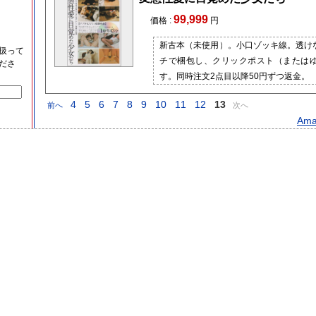
99,999
価格 :
円
新古本（未使用）。小口ゾッキ線。透け
扱って
チで梱包し、クリックポスト（または
ださ
す。同時注文2点目以降50円ずつ返金。
4
5
6
7
8
9
10
11
12
13
前へ
次へ
Amaz