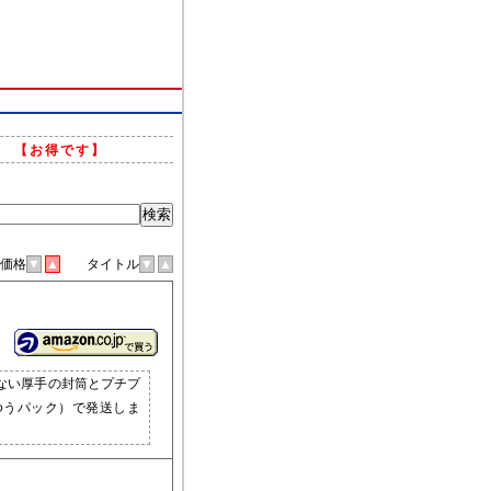
。
【お得です】
格
▼
▲
タイトル
▼
▲
ない厚手の封筒とプチプ
ゆうパック）で発送しま