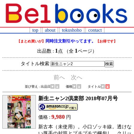
top
about
tokushoho
contact
同時注文割引やってます。
【まとめ買いが】
【お得です】
1
1
出品数 :
点 （全
ページ）
タイトル検索
前へ
次へ
並び替え : 出品日
▼
▲
価格
▼
▲
タイトル
▼
▲
新生ニャン2倶楽部 2018年07月号
9,980
価格 :
円
新古本（未使用）。小口ゾッキ線。透けな
い厚手の封筒とプチプチで梱包し、クリッ