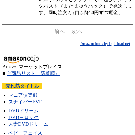
クポスト（またはゆうパック）で発送しま
す。同時注文2点目以降50円ずつ返金。
前へ
次へ
AmazonTools by lightload.net
Amazonマーケットプレイス
■
全商品リスト
（新着順）
売れ筋タイトル
マニア倶楽部
スナイパーEVE
DVDドリーム
DVDヨロシク
人妻DVDドリーム
ベビーフェイス