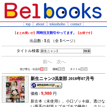
top
about
tokushoho
contact
同時注文割引やってます。
【まとめ買いが】
【お得です】
1
1
出品数 :
点 （全
ページ）
タイトル検索
前へ
次へ
並び替え : 出品日
▼
▲
価格
▼
▲
タイトル
▼
▲
新生ニャン2倶楽部 2018年07月号
9,980
価格 :
円
新古本（未使用）。小口ゾッキ線。透けな
い厚手の封筒とプチプチで梱包し、クリッ