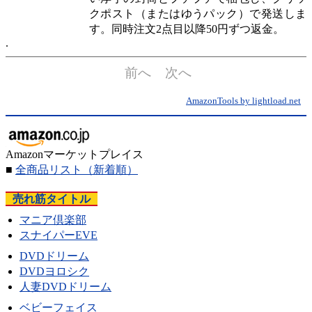
クポスト（またはゆうパック）で発送しま
す。同時注文2点目以降50円ずつ返金。
前へ
次へ
AmazonTools by lightload.net
Amazonマーケットプレイス
■
全商品リスト
（新着順）
売れ筋タイトル
マニア倶楽部
スナイパーEVE
DVDドリーム
DVDヨロシク
人妻DVDドリーム
ベビーフェイス