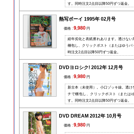
す。同時注文2点目以降50円ずつ返金。
熱写ボーイ 1995年 02月号
9,980
価格 :
円
経年劣化と表紙擦れあります。透けない
梱包し、クリックポスト（またはゆうパ
時注文2点目以降50円ずつ返金。
DVDヨロシク! 2012年 12月号
9,980
価格 :
円
新古本（未使用）。小口ゾッキ線。透け
チで梱包し、クリックポスト（または
す。同時注文2点目以降50円ずつ返金。
DVD DREAM 2012年 10月号
9,980
価格 :
円