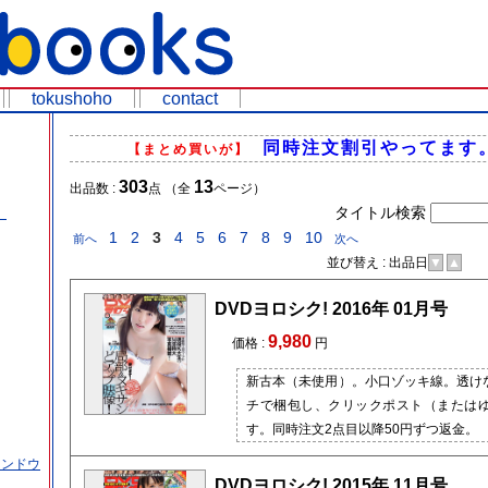
tokushoho
contact
同時注文割引やってます
【まとめ買いが】
303
13
出品数 :
点 （全
ページ）
タイトル検索
）
1
2
3
4
5
6
7
8
9
10
前へ
次へ
並び替え : 出品日
▼
▲
価
DVDヨロシク! 2016年 01月号
9,980
価格 :
円
新古本（未使用）。小口ゾッキ線。透け
チで梱包し、クリックポスト（または
す。同時注文2点目以降50円ずつ返金。
インドウ
DVDヨロシク! 2015年 11月号