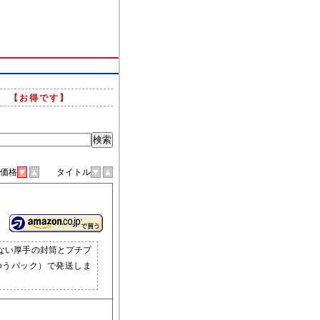
。
【お得です】
格
▼
▲
タイトル
▼
▲
ない厚手の封筒とプチプ
ゆうパック）で発送しま