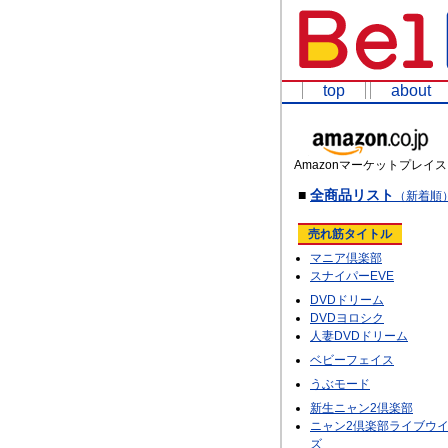
top
about
Amazonマーケットプレイス
■
全商品リスト
（新着順
売れ筋タイトル
マニア倶楽部
スナイパーEVE
DVDドリーム
DVDヨロシク
人妻DVDドリーム
ベビーフェイス
うぶモード
新生ニャン2倶楽部
ニャン2倶楽部ライブウ
ズ