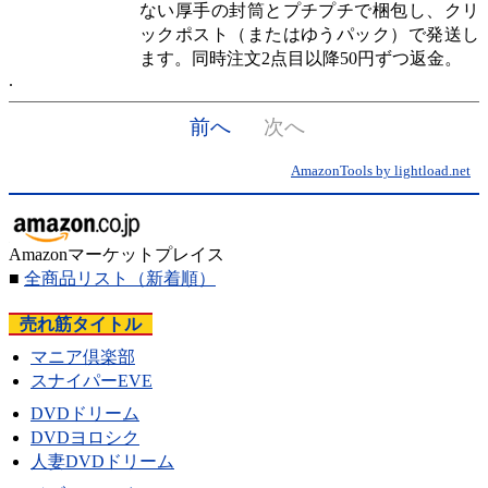
ない厚手の封筒とプチプチで梱包し、クリ
ックポスト（またはゆうパック）で発送し
ます。同時注文2点目以降50円ずつ返金。
前へ
次へ
AmazonTools by lightload.net
Amazonマーケットプレイス
■
全商品リスト
（新着順）
売れ筋タイトル
マニア倶楽部
スナイパーEVE
DVDドリーム
DVDヨロシク
人妻DVDドリーム