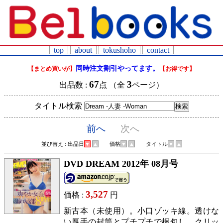
top
about
tokushoho
contact
同時注文割引やってます。
【まとめ買いが】
【お得です】
67
3
出品数 :
点 （全
ページ）
タイトル検索
前へ
次へ
並び替え : 出品日
▼
▲
価格
▼
▲
タイトル
▼
▲
DVD DREAM 2012年 08月号
3,527
価格 :
円
新古本（未使用）。小口ゾッキ線。透けな
い厚手の封筒とプチプチで梱包し、クリッ