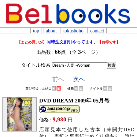
top
about
tokushoho
contact
同時注文割引やってます。
【まとめ買いが】
【お得です】
66
3
出品数 :
点 （全
ページ）
タイトル検索
前へ
次へ
並び替え : 出品日
▼
▲
価格
▼
▲
タイトル
▼
▲
DVD DREAM 2009年 05月号
9,980
価格 :
円
店頭見本で使用した古本（未開封DVD
付）。表紙と裏表紙にめくり傷あり。透け