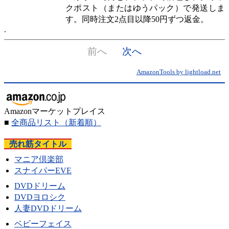
クポスト（またはゆうパック）で発送しま
す。同時注文2点目以降50円ずつ返金。
前へ
次へ
AmazonTools by lightload.net
Amazonマーケットプレイス
■
全商品リスト
（新着順）
売れ筋タイトル
マニア倶楽部
スナイパーEVE
DVDドリーム
DVDヨロシク
人妻DVDドリーム
ベビーフェイス