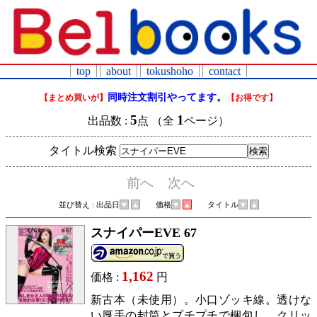
top
about
tokushoho
contact
同時注文割引やってます。
【まとめ買いが】
【お得です】
5
1
出品数 :
点 （全
ページ）
タイトル検索
前へ
次へ
並び替え : 出品日
▼
▲
価格
▼
▲
タイトル
▼
▲
スナイパーEVE 67
1,162
価格 :
円
新古本（未使用）。小口ゾッキ線。透けな
い厚手の封筒とプチプチで梱包し、クリッ